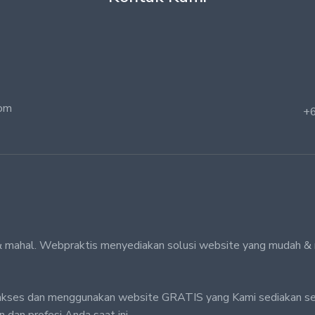
com
+
n & mahal. Webpraktis menyediakan solusi website yang mudah &
akses dan menggunakan website GRATIS yang Kami sediakan s
 dan profesi Anda saat ini.