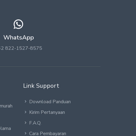
WhatsApp
62 822-1527-8575
Link Support
Download Panduan
 murah
Kirim Pertanyaan
F.A.Q.
elama
Cara Pembayaran