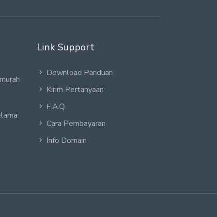
Link Support
Download Panduan
 murah
Kirim Pertanyaan
F.A.Q.
elama
Cara Pembayaran
Info Domain