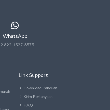
WhatsApp
62 822-1527-8575
Link Support
Download Panduan
 murah
Kirim Pertanyaan
F.A.Q.
elama