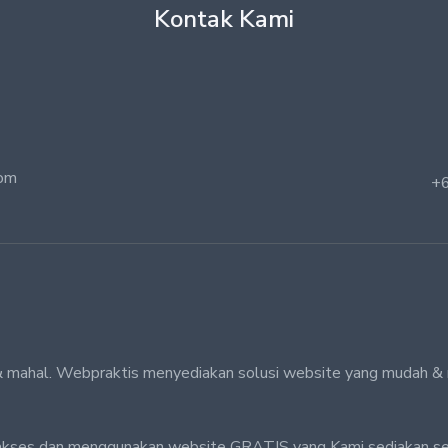
Kontak Kami
com
+
n & mahal. Webpraktis menyediakan solusi website yang mudah &
akses dan menggunakan website GRATIS yang Kami sediakan s