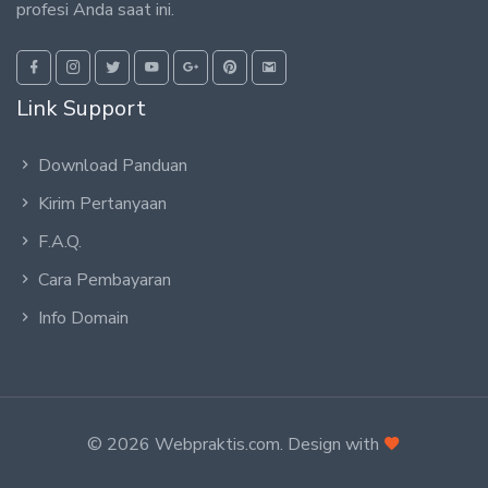
profesi Anda saat ini.
Link Support
Download Panduan
Kirim Pertanyaan
F.A.Q.
Cara Pembayaran
Info Domain
© 2026 Webpraktis.com. Design with