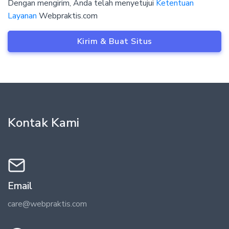
Dengan mengirim, Anda telah menyetujui
Ketentuan
Layanan
Webpraktis.com
Kirim & Buat Situs
Kontak Kami
Email
care@webpraktis.com