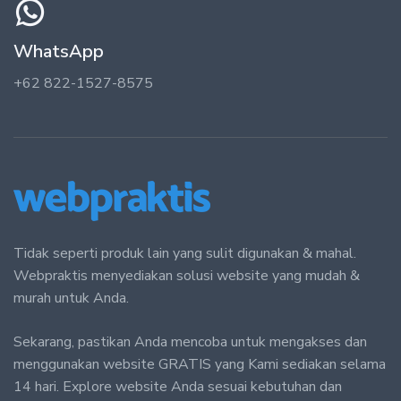
WhatsApp
+62 822-1527-8575
Tidak seperti produk lain yang sulit digunakan & mahal.
Webpraktis menyediakan solusi website yang mudah &
murah untuk Anda.
Sekarang, pastikan Anda mencoba untuk mengakses dan
menggunakan website GRATIS yang Kami sediakan selama
14 hari. Explore website Anda sesuai kebutuhan dan