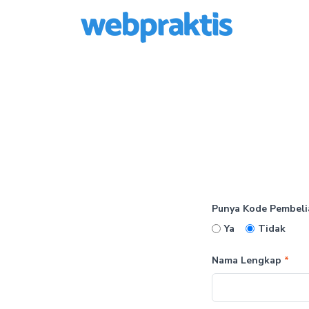
Punya Kode Pembeli
Ya
Tidak
Nama Lengkap
*