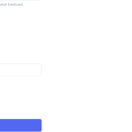
utuh bantuan)