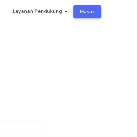
a
Layanan Pendukung
Masuk