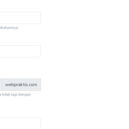
sebelumnya.
.webpraktis.com
 tidak lagi dengan