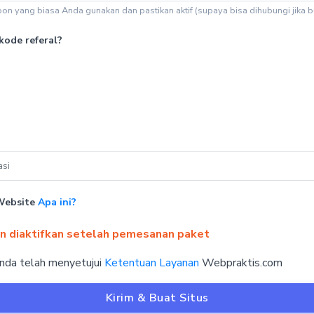
on yang biasa Anda gunakan dan pastikan aktif (supaya bisa dihubungi jika b
ode referal?
Website
Apa ini?
an diaktifkan setelah pemesanan paket
nda telah menyetujui
Ketentuan Layanan
Webpraktis.com
Kirim & Buat Situs