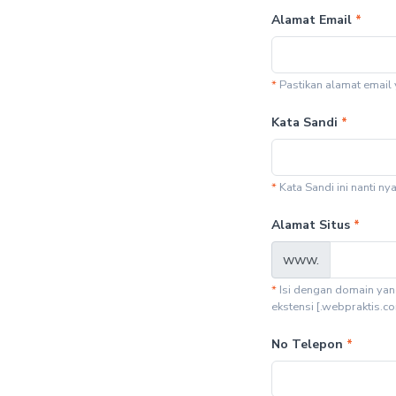
Alamat Email
*
*
Pastikan alamat email 
Kata Sandi
*
*
Kata Sandi ini nanti 
Alamat Situs
*
www.
*
Isi dengan domain yang
ekstensi [.webpraktis.c
No Telepon
*