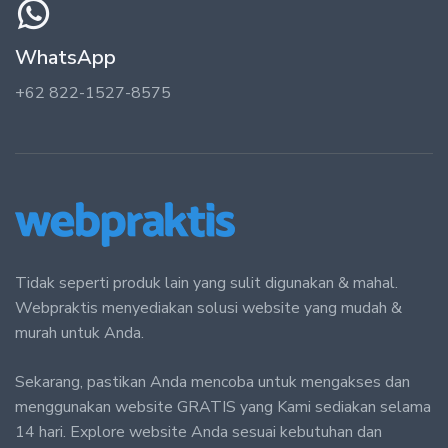
WhatsApp
+62 822-1527-8575
Tidak seperti produk lain yang sulit digunakan & mahal.
Webpraktis menyediakan solusi website yang mudah &
murah untuk Anda.
Sekarang, pastikan Anda mencoba untuk mengakses dan
menggunakan website GRATIS yang Kami sediakan selama
14 hari. Explore website Anda sesuai kebutuhan dan