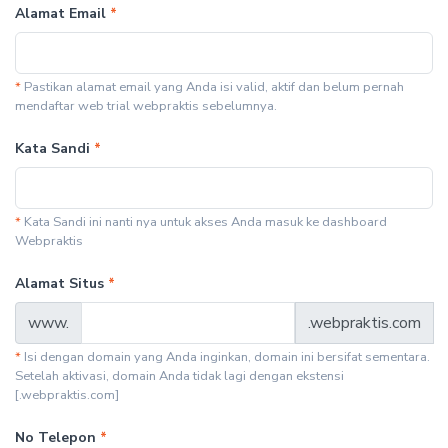
Alamat Email
*
*
Pastikan alamat email yang Anda isi valid, aktif dan belum pernah
mendaftar web trial webpraktis sebelumnya.
Kata Sandi
*
*
Kata Sandi ini nanti nya untuk akses Anda masuk ke dashboard
Webpraktis
Alamat Situs
*
www.
.webpraktis.com
*
Isi dengan domain yang Anda inginkan, domain ini bersifat sementara.
Setelah aktivasi, domain Anda tidak lagi dengan ekstensi
[.webpraktis.com]
No Telepon
*